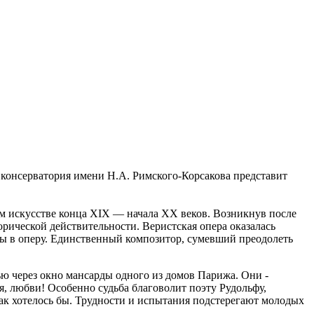
 консерватория имени Н.А. Римского-Корсакова представит
ном искусстве конца XIX — начала XX веков. Возникнув после
рической действительности. Веристская опера оказалась
ры в оперу. Единственный композитор, сумевший преодолеть
ю через окно мансарды одного из домов Парижа. Они -
я, любви! Особенно судьба благоволит поэту Рудольфу,
как хотелось бы. Трудности и испытания подстерегают молодых