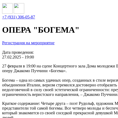
+7 (931) 306-05-87
ОПЕРА "БОГЕМА"
Регистрация на мероприятие
Дата проведения:
27.02.2025 - 19:00
27 февраля в 19:00 на сцене Концертного зала Дома молодежи
оперу Джакомо Пуччини «Богема».
Богема – одна из самых удачных опер, созданных в стиле вери
объединения Италии, веризм стремился достоверно отобразить
недолговечной в силу своей эстетической ограниченности: п
ограниченность веристского направления, – Джакомо Пуччини
Краткое содержание: Четыре друга – поэт Рудольф, художник 
представители той самой богемы. Все четверо молоды и беспеч
который знакомится со своей соседкой прекрасной девушкой Ми
людей…