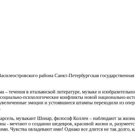
 Василеостровского района Санкт-Петербургская государственная
зма – течения в итальянской литературе, музыке и изобразитель
 социально-психологические конфликты новой национально-исто
реувеличенные эмоции и устоявшиеся штампы переходили из опе
.
Марсель, музыкант Шонар, философ Коллен – наблюдают за жизнь
ны - мечтают о создании шедевров, красивой жизни и, разумеетс
ми. Чувства овладевают ими! Однако все длится не так долго, 