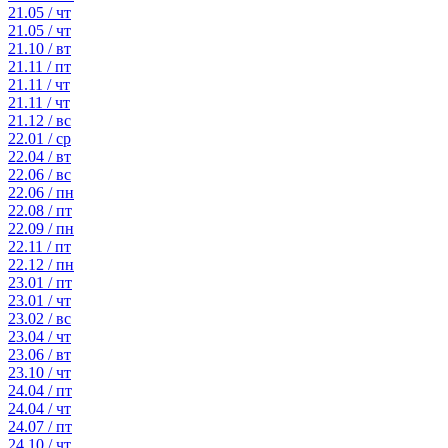
21.05 / чт
21.05 / чт
21.10 / вт
21.11 / пт
21.11 / чт
21.11 / чт
21.12 / вс
22.01 / ср
22.04 / вт
22.06 / вс
22.06 / пн
22.08 / пт
22.09 / пн
22.11 / пт
22.12 / пн
23.01 / пт
23.01 / чт
23.02 / вс
23.04 / чт
23.06 / вт
23.10 / чт
24.04 / пт
24.04 / чт
24.07 / пт
24.10 / чт