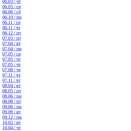
06.03 / чт
06.05 / ср
06.06 / сб
06.10 / пн
06.11 / ср
06.11 / чт
06.12 / пт
07.03 / пт
07.04 / вт
07.04 / пн
07.05 / ср
07.05 / чт
07.05 / чт
07.08 / чт
07.11 / чт
07.11 / чт
08.04 / вт
08.05 / пт
08.06 / пн
08.08 / пт
09.06 / пн
09.09 / вт
09.12 / пн
10.02 / вт
10.04 / чт