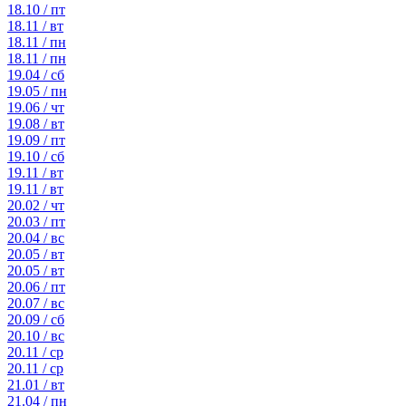
18.10 / пт
18.11 / вт
18.11 / пн
18.11 / пн
19.04 / сб
19.05 / пн
19.06 / чт
19.08 / вт
19.09 / пт
19.10 / сб
19.11 / вт
19.11 / вт
20.02 / чт
20.03 / пт
20.04 / вс
20.05 / вт
20.05 / вт
20.06 / пт
20.07 / вс
20.09 / сб
20.10 / вс
20.11 / ср
20.11 / ср
21.01 / вт
21.04 / пн