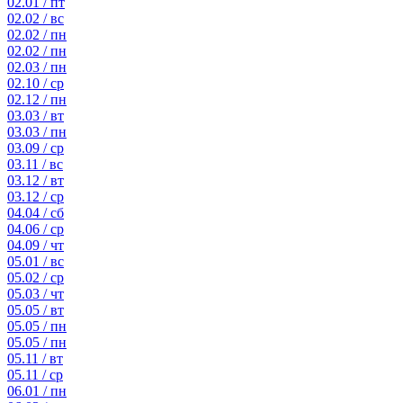
02.01 / пт
02.02 / вс
02.02 / пн
02.02 / пн
02.03 / пн
02.10 / ср
02.12 / пн
03.03 / вт
03.03 / пн
03.09 / ср
03.11 / вс
03.12 / вт
03.12 / ср
04.04 / сб
04.06 / ср
04.09 / чт
05.01 / вс
05.02 / ср
05.03 / чт
05.05 / вт
05.05 / пн
05.05 / пн
05.11 / вт
05.11 / ср
06.01 / пн